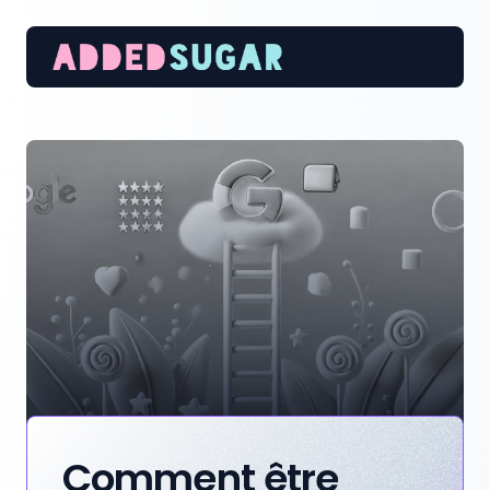
AddedSugar
Comment être