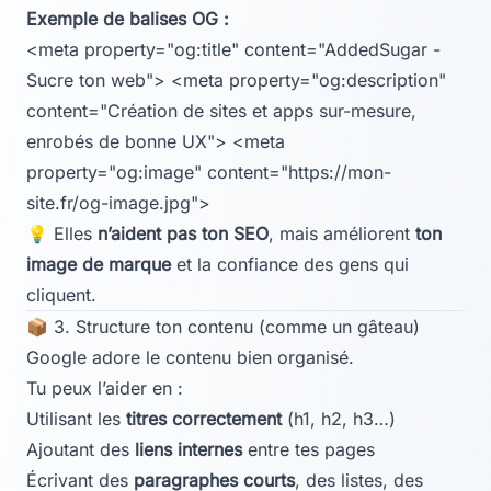
Exemple de balises OG :
<meta property="og:title" content="AddedSugar -
Sucre ton web"> <meta property="og:description"
content="Création de sites et apps sur-mesure,
enrobés de bonne UX"> <meta
property="og:image" content="https://mon-
site.fr/og-image.jpg">
💡 Elles
n’aident pas ton SEO
, mais améliorent
ton
image de marque
et la confiance des gens qui
cliquent.
📦 3. Structure ton contenu (comme un gâteau)
Google adore le contenu bien organisé.
Tu peux l’aider en :
Utilisant les
titres correctement
(
h1
,
h2
,
h3
…)
Ajoutant des
liens internes
entre tes pages
Écrivant des
paragraphes courts
, des listes, des